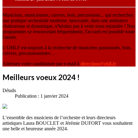
Musiciens, musiciennes, cuivres, bois, percussions... qui recherchez
une pratique orchestrale moderne, innovante, dans une ambiance
chaleureuse et dynamique, n'hésitez pas à venir nous rejoindre ! Nos
programmes se renouvelant fréquemment, l'accueil est possible toute
l'année.
L’OHLF est toujours à la recherche de musiciens passionnés, bois,
cuivres, percussionnistes…
Adressez votre candidature par e-mail à
direction@ohlf.fr
Meilleurs voeux 2024 !
Détails
Publication : 1 janvier 2024
L’ensemble des musiciens de l’orchestre et leurs directeurs
artistiques Laura BOUCLET et Jérémie DUFORT vous souhaitent
une belle et heureuse année 2024.