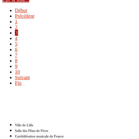
Début
Précédent
1
2
3
4
5
6
7
8
9
10
Suivant
Fin
Nos partenaires
Ville de Lille
Salle des Fêtes de Fives
Confédération musicale de France