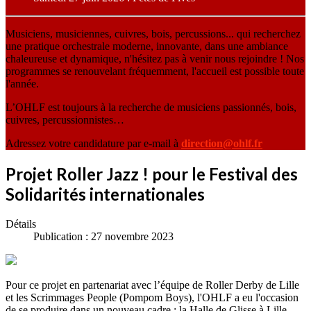
Musiciens, musiciennes, cuivres, bois, percussions... qui recherchez
une pratique orchestrale moderne, innovante, dans une ambiance
chaleureuse et dynamique, n'hésitez pas à venir nous rejoindre ! Nos
programmes se renouvelant fréquemment, l'accueil est possible toute
l'année.
L’OHLF est toujours à la recherche de musiciens passionnés, bois,
cuivres, percussionnistes…
Adressez votre candidature par e-mail à
direction@ohlf.fr
Projet Roller Jazz ! pour le Festival des
Solidarités internationales
Détails
Publication : 27 novembre 2023
Pour ce projet en partenariat avec l’équipe de Roller Derby de Lille
et les Scrimmages People (Pompom Boys), l'OHLF a eu l'occasion
de se produire dans un nouveau cadre : la Halle de Glisse à Lille.