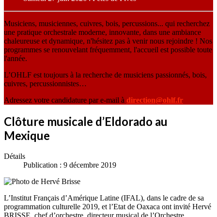
Musiciens, musiciennes, cuivres, bois, percussions... qui recherchez
une pratique orchestrale moderne, innovante, dans une ambiance
chaleureuse et dynamique, n'hésitez pas à venir nous rejoindre ! Nos
programmes se renouvelant fréquemment, l'accueil est possible toute
l'année.
L’OHLF est toujours à la recherche de musiciens passionnés, bois,
cuivres, percussionnistes…
Adressez votre candidature par e-mail à
direction@ohlf.fr
Clôture musicale d’Eldorado au
Mexique
Détails
Publication : 9 décembre 2019
L’Institut Français d’Amérique Latine (IFAL), dans le cadre de sa
programmation culturelle 2019, et l’Etat de Oaxaca ont invité Hervé
BRISSE, chef d’orchestre, directeur musical de l’Orchestre