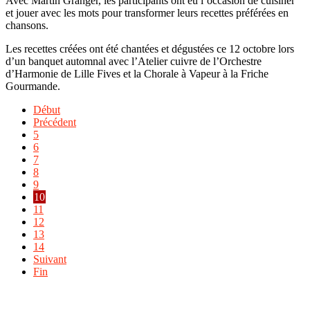
Avec Martin Granger, les participants ont eu l’occasion de cuisiner
et jouer avec les mots pour transformer leurs recettes préférées en
chansons.
Les recettes créées ont été chantées et dégustées ce 12 octobre lors
d’un banquet automnal avec l’Atelier cuivre de l’Orchestre
d’Harmonie de Lille Fives et la Chorale à Vapeur à la Friche
Gourmande.
Début
Précédent
5
6
7
8
9
10
11
12
13
14
Suivant
Fin