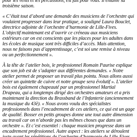
pour les vents et les percussions, est fait pour vous. Il entame sa
troisième saison.
« C’était tout d’abord une demande des musiciens de l’orchestre qui
voulaient progresser dans leur pratique, a souligné Laura Bouclet,
directrice adjointe de l’orchestre d’harmonie de Lille-Fives.
L’objectif maintenant est d’ouvrir ce créneau aux musiciens
extérieurs car on est conscients que les places pour les adultes dans
les écoles de musique sont très difficiles d’accès. Mais attention,
nous ne faisons pas d’apprentissage, c’est soi une remise à niveau
ou un perfectionnement ».
À la tête de l’atelier bois, le professionnel Romain Paurise explique
que son job est de s’adapter aux différentes demandes. « Notre
atelier permet de proposer un travail plus pointu. Nous allons aussi
créer un quintette de cuivre et notre groupe sera évolutif ». L’atelier
bois est également chapeauté par un professionnel Martial
Drapeau, qui a longtemps dirigé des orchestres amateurs et a pris
maintenant la direction du Brassband de l’Infanterie (anciennement
la musique du 43è). « Nous avons voulu des spécialistes
professionnels dans l’encadrement de ces ateliers, ce qui est un gage
de qualité. Bosser en petits groupes donne une tout autre dimension
au travail car on n’aborde pas les mêmes choses que dans un
orchestre ». Et c’est essentiel : chaque musicien progresse dans un
encadrement professionnel. Autre aspect : les ateliers se déroulent
juste avant les répétitions de l’orchestre d’harmonie de Lille-Fives