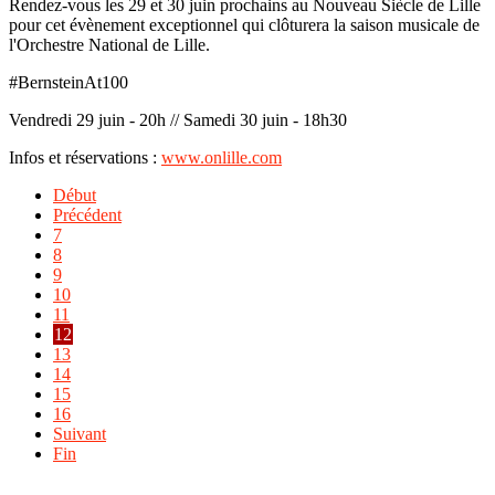
Rendez-vous les 29 et 30 juin prochains au Nouveau Siècle de Lille
pour cet évènement exceptionnel qui clôturera la saison musicale de
l'Orchestre National de Lille.
#BernsteinAt100
Vendredi 29 juin - 20h // Samedi 30 juin - 18h30
Infos et réservations :
www.onlille.com
Début
Précédent
7
8
9
10
11
12
13
14
15
16
Suivant
Fin