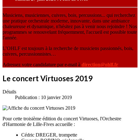
Musiciens, musiciennes, cuivres, bois, percussions... qui recherchez
une pratique orchestrale moderne, innovante, dans une ambiance
chaleureuse et dynamique, n'hésitez pas à venir nous rejoindre ! Nos
programmes se renouvelant fréquemment, l'accueil est possible toute
l'année.
L’OHLF est toujours à la recherche de musiciens passionnés, bois,
cuivres, percussionnistes…
Adressez votre candidature par e-mail à
direction@ohlf.fr
Le concert Virtuoses 2019
Détails
Publication : 10 janvier 2019
Pour cette troisième édition du concert Virtuoses, l'Orchestre
d'Harmonie de Lille-Fives accueille :
Cédric DREGER, trompette