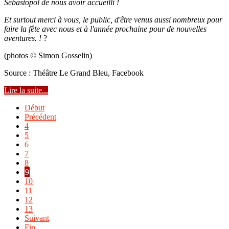
Sebastopol de nous avoir accueilli !
Et surtout merci à vous, le public, d'être venus aussi nombreux pour
faire la fête avec nous et à l'année prochaine pour de nouvelles
aventures. !
?
(photos © Simon Gosselin)
Source : Théâtre Le Grand Bleu, Facebook
Lire la suite...
Début
Précédent
4
5
6
7
8
9
10
11
12
13
Suivant
Fin