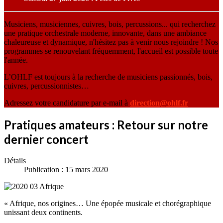
Musiciens, musiciennes, cuivres, bois, percussions... qui recherchez
une pratique orchestrale moderne, innovante, dans une ambiance
chaleureuse et dynamique, n'hésitez pas à venir nous rejoindre ! Nos
programmes se renouvelant fréquemment, l'accueil est possible toute
l'année.
L’OHLF est toujours à la recherche de musiciens passionnés, bois,
cuivres, percussionnistes…
Adressez votre candidature par e-mail à
direction@ohlf.fr
Pratiques amateurs : Retour sur notre
dernier concert
Détails
Publication : 15 mars 2020
« Afrique, nos origines… Une épopée musicale et chorégraphique
unissant deux continents.