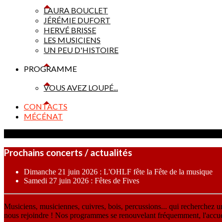
LAURA BOUCLET
JÉRÉMIE DUFORT
HERVÉ BRISSE
LES MUSICIENS
UN PEU D'HISTOIRE
PROGRAMME
VOUS AVEZ LOUPÉ...
CONTACTS
MÉCÉNAT
Prochains concerts / actualités
Dimanche 21 juin 2026 : L'OHLF fête la Fête de la musique
Samedi 27 juin 2026 : Fêtes de Fives
Musiciens, musiciennes, cuivres, bois, percussions... qui recherchez 
nous rejoindre ! Nos programmes se renouvelant fréquemment, l'accueil