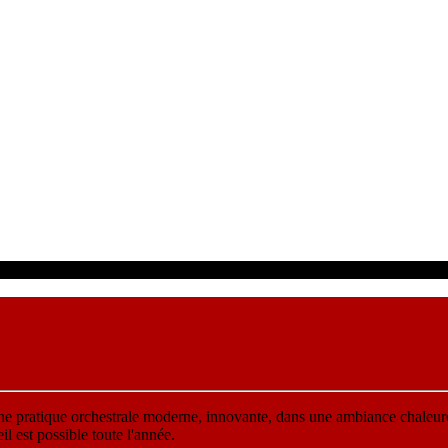
une pratique orchestrale moderne, innovante, dans une ambiance chaleur
 est possible toute l'année.