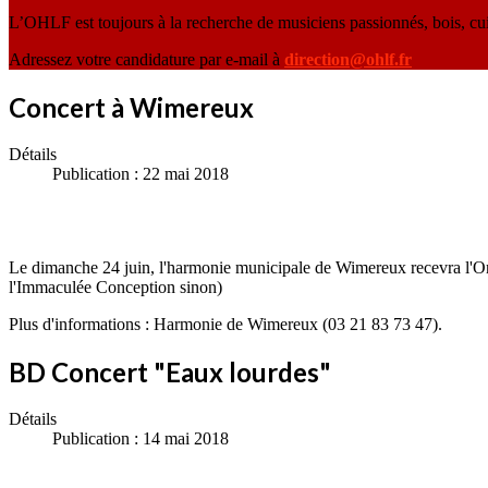
L’OHLF est toujours à la recherche de musiciens passionnés, bois, cu
Adressez votre candidature par e-mail à
direction@ohlf.fr
Concert à Wimereux
Détails
Publication : 22 mai 2018
Le dimanche 24 juin, l'harmonie municipale de Wimereux recevra l'Orch
l'Immaculée Conception sinon)
Plus d'informations : Harmonie de Wimereux (03 21 83 73 47).
BD Concert "Eaux lourdes"
Détails
Publication : 14 mai 2018