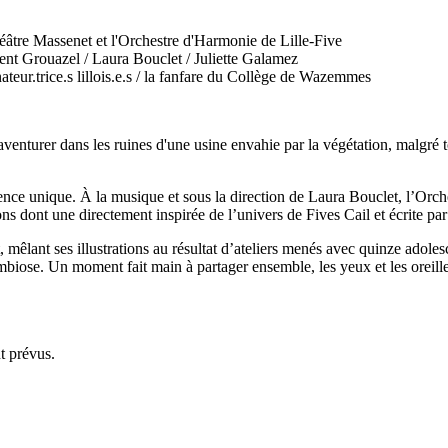
âtre Massenet et l'Orchestre d'Harmonie de Lille-Five
ent Grouazel / Laura Bouclet / Juliette Galamez
ateur.trice.s lillois.e.s / la fanfare du Collège de Wazemmes
enturer dans les ruines d'une usine envahie par la végétation, malgré to
ence unique. À la musique et sous la direction de Laura Bouclet, l’Orch
 dont une directement inspirée de l’univers de Fives Cail et écrite par
, mêlant ses illustrations au résultat d’ateliers menés avec quinze adol
mbiose. Un moment fait main à partager ensemble, les yeux et les oreill
nt prévus.