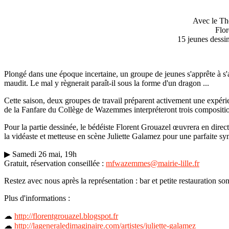
Avec le Thé
Flor
15 jeunes dessin
Plongé dans une époque incertaine, un groupe de jeunes s'apprête à s'av
maudit. Le mal y règnerait paraît-il sous la forme d'un dragon ...
Cette saison, deux groupes de travail préparent activement une expéri
de la Fanfare du Collège de Wazemmes interpréteront trois compositions
Pour la partie dessinée, le bédéiste Florent Grouazel œuvrera en direct
la vidéaste et metteuse en scène Juliette Galamez pour une parfaite sy
▶ Samedi 26 mai, 19h
Gratuit, réservation conseillée :
mfwazemmes@mairie-lille.fr
Restez avec nous après la représentation : bar et petite restauration so
Plus d'informations :
☁
http://florentgrouazel.blogspot.fr
☁
http://lageneraledimaginaire.com/artistes/juliette-galamez