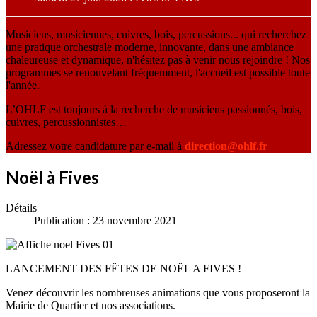
Musiciens, musiciennes, cuivres, bois, percussions... qui recherchez
une pratique orchestrale moderne, innovante, dans une ambiance
chaleureuse et dynamique, n'hésitez pas à venir nous rejoindre ! Nos
programmes se renouvelant fréquemment, l'accueil est possible toute
l'année.
L’OHLF est toujours à la recherche de musiciens passionnés, bois,
cuivres, percussionnistes…
Adressez votre candidature par e-mail à
direction@ohlf.fr
Noël à Fives
Détails
Publication : 23 novembre 2021
LANCEMENT DES FËTES DE NOËL A FIVES !
Venez découvrir les nombreuses animations que vous proposeront la
Mairie de Quartier et nos associations.