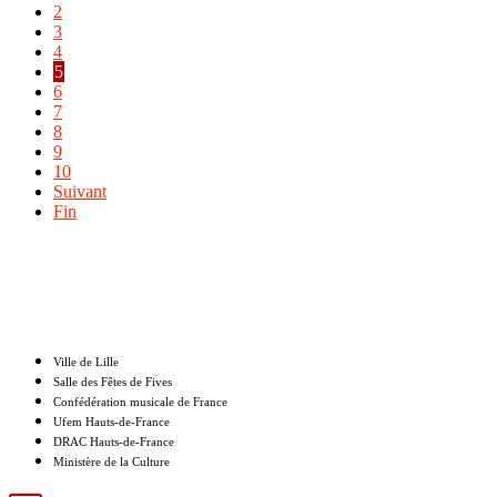
2
3
4
5
6
7
8
9
10
Suivant
Fin
Nos partenaires
Ville de Lille
Salle des Fêtes de Fives
Confédération musicale de France
Ufem Hauts-de-France
DRAC Hauts-de-France
Ministère de la Culture