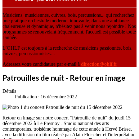
Musiciens, musiciennes, cuivres, bois, percussions... qui recherchez
une pratique orchestrale moderne, innovante, dans une ambiance
chaleureuse et dynamique, n'hésitez pas à venir nous rejoindre ! Nos
programmes se renouvelant fréquemment, l'accueil est possible toute
l'année.
L’OHLF est toujours à la recherche de musiciens passionnés, bois,
cuivres, percussionnistes…
Adressez votre candidature par e-mail à
direction@ohlf.fr
Patrouilles de nuit - Retour en image
Détails
Publication : 16 décembre 2022
Retour en image sur notre concert "Patrouille de nuit" du jeudi 15
décembre 2022 à Le Fresnoy - Studio national des arts
contemporains, troisième hommage de cette année à Hervé Brisse,
avec la diffusion du film réalisé par Alain Fleischer et l'interprétation