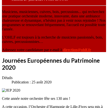
Musiciens, musiciennes, cuivres, bois, percussions... qui recherchez
une pratique orchestrale moderne, innovante, dans une ambiance
chaleureuse et dynamique, n'hésitez pas à venir nous rejoindre ! Nos
programmes se renouvelant fréquemment, l'accueil est possible toute
l'année.
L’OHLF est toujours à la recherche de musiciens passionnés, bois,
cuivres, percussionnistes…
Adressez votre candidature par e-mail à
direction@ohlf.fr
Journées Européennes du Patrimoine
2020
Détails
Publication : 25 août 2020
Cette année notre orchestre fête ses 130 ans !
A cette occasion, l’Orchestre d’Harmonie de Lille-Fives sera mis à