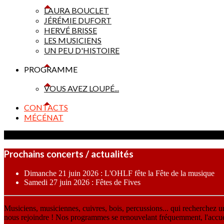
LAURA BOUCLET
JÉRÉMIE DUFORT
HERVÉ BRISSE
LES MUSICIENS
UN PEU D'HISTOIRE
PROGRAMME
VOUS AVEZ LOUPÉ...
CONTACTS
MÉCÉNAT
Prochains concerts / actualités
Dimanche 21 juin 2026 : L'OHLF fête la Fête de la musique
Samedi 27 juin 2026 : Fêtes de Fives
Musiciens, musiciennes, cuivres, bois, percussions... qui recherchez 
nous rejoindre ! Nos programmes se renouvelant fréquemment, l'accueil