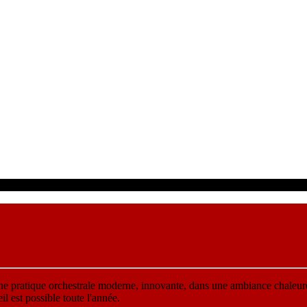
une pratique orchestrale moderne, innovante, dans une ambiance chaleur
 est possible toute l'année.