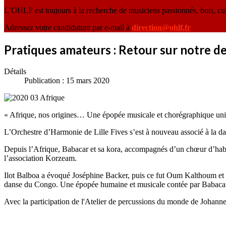
L’OHLF est toujours à la recherche de musiciens passionnés, bois, cu
Adressez votre candidature par e-mail à
direction@ohlf.fr
Pratiques amateurs : Retour sur notre d
Détails
Publication : 15 mars 2020
« Afrique, nos origines… Une épopée musicale et chorégraphique uni
L’Orchestre d’Harmonie de Lille Fives s’est à nouveau associé à la d
Depuis l’Afrique, Babacar et sa kora, accompagnés d’un chœur d’habita
l’association Korzeam.
Ilot Balboa a évoqué Joséphine Backer, puis ce fut Oum Kalthoum et l
danse du Congo. Une épopée humaine et musicale contée par Babaca
Avec la participation de l'Atelier de percussions du monde de Johann