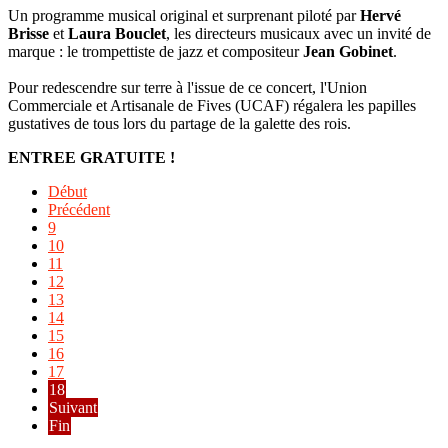
Un programme musical original et surprenant piloté par
Hervé
Brisse
et
Laura Bouclet
, les directeurs musicaux avec un invité de
marque : le trompettiste de jazz et compositeur
Jean Gobinet
.
Pour redescendre sur terre à l'issue de ce concert, l'Union
Commerciale et Artisanale de Fives (UCAF) régalera les papilles
gustatives de tous lors du partage de la galette des rois.
ENTREE GRATUITE !
Début
Précédent
9
10
11
12
13
14
15
16
17
18
Suivant
Fin