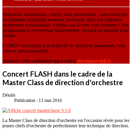
Musiciens, musiciennes, cuivres, bois, percussions... qui recherchez
une pratique orchestrale moderne, innovante, dans une ambiance
chaleureuse et dynamique, n'hésitez pas à venir nous rejoindre ! Nos
programmes se renouvelant fréquemment, l'accueil est possible toute
l'année.
L’OHLF est toujours à la recherche de musiciens passionnés, bois,
cuivres, percussionnistes…
Adressez votre candidature par e-mail à
direction@ohlf.fr
Concert FLASH dans le cadre de la
Master Class de direction d'orchestre
Détails
Publication : 13 mai 2016
La Master Class de direction d'orchestre est l'occasion révée pour les
jeunes chefs d'orchestre de perfectionner leur technique de direction.