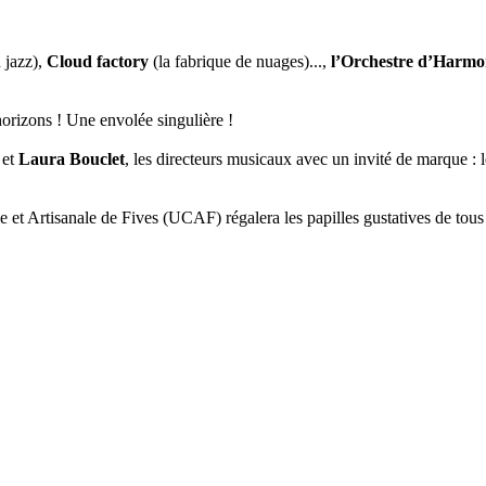
 jazz),
Cloud factory
(la fabrique de nuages)...,
l’Orchestre d’Harmon
orizons ! Une envolée singulière !
et
Laura Bouclet
, les directeurs musicaux avec un invité de marque : l
 et Artisanale de Fives (UCAF) régalera les papilles gustatives de tous l