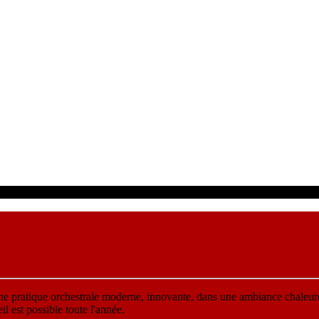
une pratique orchestrale moderne, innovante, dans une ambiance chaleur
 est possible toute l'année.