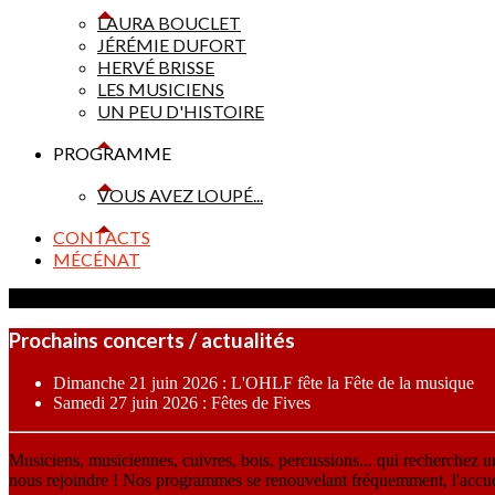
LAURA BOUCLET
JÉRÉMIE DUFORT
HERVÉ BRISSE
LES MUSICIENS
UN PEU D'HISTOIRE
PROGRAMME
VOUS AVEZ LOUPÉ...
CONTACTS
MÉCÉNAT
Prochains concerts / actualités
Dimanche 21 juin 2026 : L'OHLF fête la Fête de la musique
Samedi 27 juin 2026 : Fêtes de Fives
Musiciens, musiciennes, cuivres, bois, percussions... qui recherchez 
nous rejoindre ! Nos programmes se renouvelant fréquemment, l'accueil