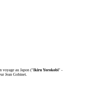
 un voyage au Japon ("
Ikiru Yorokobi
" -
teur Jean Gobinet.