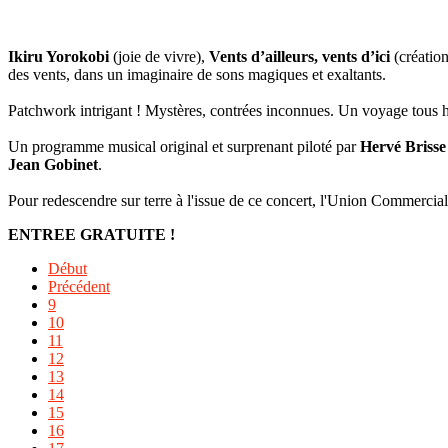
Ikiru Yorokobi
(joie de vivre),
Vents d’ailleurs, vents d’ici
(création
des vents, dans un imaginaire de sons magiques et exaltants.
Patchwork intrigant ! Mystères, contrées inconnues. Un voyage tous h
Un programme musical original et surprenant piloté par
Hervé Brisse
Jean Gobinet
.
Pour redescendre sur terre à l'issue de ce concert, l'Union Commerciale
ENTREE GRATUITE !
Début
Précédent
9
10
11
12
13
14
15
16