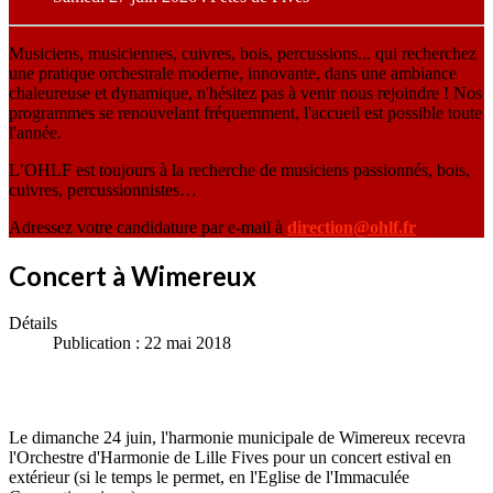
Musiciens, musiciennes, cuivres, bois, percussions... qui recherchez
une pratique orchestrale moderne, innovante, dans une ambiance
chaleureuse et dynamique, n'hésitez pas à venir nous rejoindre ! Nos
programmes se renouvelant fréquemment, l'accueil est possible toute
l'année.
L’OHLF est toujours à la recherche de musiciens passionnés, bois,
cuivres, percussionnistes…
Adressez votre candidature par e-mail à
direction@ohlf.fr
Concert à Wimereux
Détails
Publication : 22 mai 2018
Le dimanche 24 juin, l'harmonie municipale de Wimereux recevra
l'Orchestre d'Harmonie de Lille Fives pour un concert estival en
extérieur (si le temps le permet, en l'Eglise de l'Immaculée