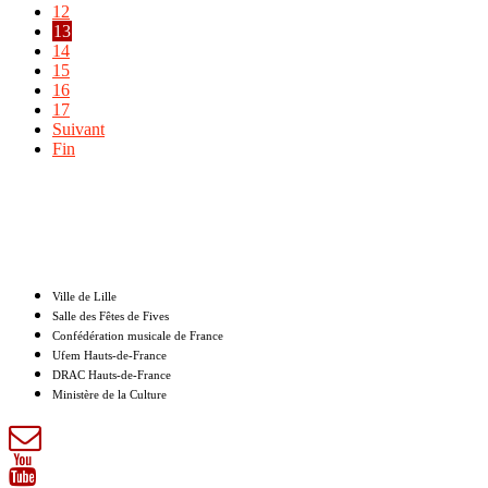
12
13
14
15
16
17
Suivant
Fin
Nos partenaires
Ville de Lille
Salle des Fêtes de Fives
Confédération musicale de France
Ufem Hauts-de-France
DRAC Hauts-de-France
Ministère de la Culture