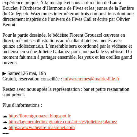
expérience unique. À la musique et sous la direction de Laura
Bouclet, l’Orchestre d’Harmonie de Fives et les jeunes de la Fanfare
du Collège de Wazemmes interpréteront trois compositions dont une
directement inspirée de l’univers de Fives Cail et écrite par Olivier
Benoît.
Pour la partie dessinée, le bédéiste Florent Grouazel œuvrera en
direct, mêlant ses illustrations au résultat d’ateliers menés avec
quinze adolescent.e.s. L’ensemble sera coordonné par la vidéaste et
metteuse en scène Juliette Galamez pour une parfaite symbiose. Un
moment fait main à partager ensemble, les yeux et les oreilles grand
ouverts.
▶ Samedi 26 mai, 19h
Gratuit, réservation conseillée :
mfwazemmes@mairie-lille.fr
Restez avec nous après la représentation : bar et petite restauration
sont prévus.
Plus d'informations :
☁
http://florentgrouazel.blogspot.fr
☁
http://lageneraledimaginaire.com/artistes/juliette-galamez
☁
https://www.theatre-massenet.com
----