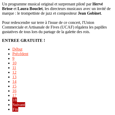
Un programme musical original et surprenant piloté par
Hervé
Brisse
et
Laura Bouclet
, les directeurs musicaux avec un invité de
marque : le trompettiste de jazz et compositeur
Jean Gobinet
.
Pour redescendre sur terre à l'issue de ce concert, l'Union
Commerciale et Artisanale de Fives (UCAF) régalera les papilles
gustatives de tous lors du partage de la galette des rois.
ENTREE GRATUITE !
Début
Précédent
9
10
11
12
13
14
15
16
17
18
Suivant
Fin