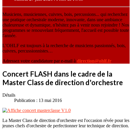
Musiciens, musiciennes, cuivres, bois, percussions... qui recherchez
une pratique orchestrale moderne, innovante, dans une ambiance
chaleureuse et dynamique, n'hésitez pas à venir nous rejoindre ! Nos
programmes se renouvelant fréquemment, l'accueil est possible toute
l'année.
L’OHLF est toujours à la recherche de musiciens passionnés, bois,
cuivres, percussionnistes…
Adressez votre candidature par e-mail à
direction@ohlf.fr
Concert FLASH dans le cadre de la
Master Class de direction d'orchestre
Détails
Publication : 13 mai 2016
La Master Class de direction d'orchestre est l'occasion révée pour les
jeunes chefs d'orchestre de perfectionner leur technique de direction.