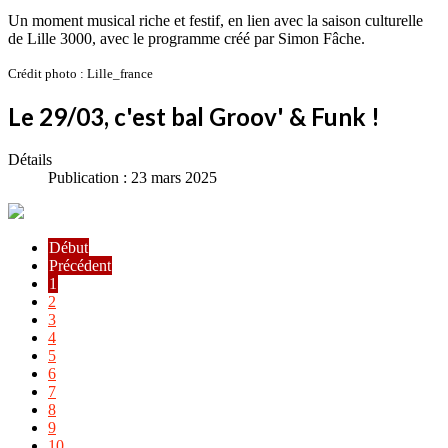
Un moment musical riche et festif, en lien avec la saison culturelle
de Lille 3000, avec le programme créé par Simon Fâche.
Crédit photo : Lille_france
Le 29/03, c'est bal Groov' & Funk !
Détails
Publication : 23 mars 2025
Début
Précédent
1
2
3
4
5
6
7
8
9
10