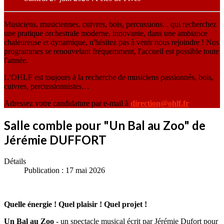
Musiciens, musiciennes, cuivres, bois, percussions... qui recherchez
une pratique orchestrale moderne, innovante, dans une ambiance
chaleureuse et dynamique, n'hésitez pas à venir nous rejoindre ! Nos
programmes se renouvelant fréquemment, l'accueil est possible toute
l'année.
L’OHLF est toujours à la recherche de musiciens passionnés, bois,
cuivres, percussionnistes…
Adressez votre candidature par e-mail à
direction@ohlf.fr
Salle comble pour "Un Bal au Zoo" de
Jérémie DUFFORT
Détails
Publication : 17 mai 2026
Quelle énergie ! Quel plaisir ! Quel projet !
Un Bal au Zoo
- un spectacle musical écrit par Jérémie Dufort pour