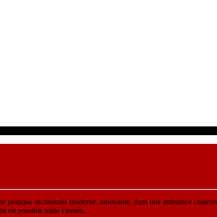
une pratique orchestrale moderne, innovante, dans une ambiance chaleur
 est possible toute l'année.