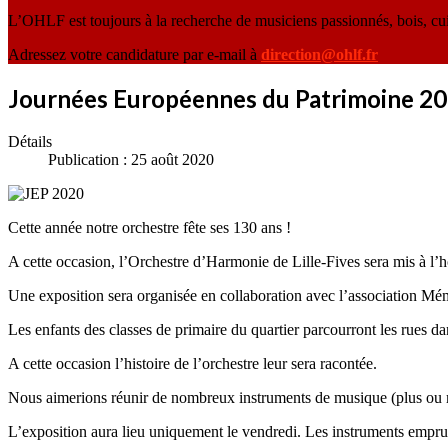
L’OHLF est toujours à la recherche de musiciens passionnés, bois, cu
Adressez votre candidature par e-mail à
direction@ohlf.fr
Journées Européennes du Patrimoine 2
Détails
Publication : 25 août 2020
Cette année notre orchestre fête ses 130 ans !
A cette occasion, l’Orchestre d’Harmonie de Lille-Fives sera mis à l’
Une exposition sera organisée en collaboration avec l’association Mém
Les enfants des classes de primaire du quartier parcourront les rues da
A cette occasion l’histoire de l’orchestre leur sera racontée.
Nous aimerions réunir de nombreux instruments de musique (plus ou moin
L’exposition aura lieu uniquement le vendredi. Les instruments empru