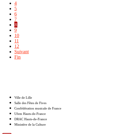
4
5
6
7
8
9
10
11
12
Suivant
Fin
Nos partenaires
Ville de Lille
Salle des Fêtes de Fives
Confédération musicale de France
Ufem Hauts-de-France
DRAC Hauts-de-France
Ministère de la Culture