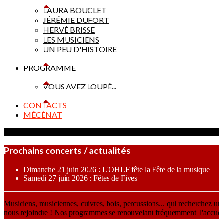
LAURA BOUCLET
JÉRÉMIE DUFORT
HERVÉ BRISSE
LES MUSICIENS
UN PEU D'HISTOIRE
PROGRAMME
VOUS AVEZ LOUPÉ...
CONTACTS
MÉCÉNAT
Prochains concerts / actualités
Dimanche 21 juin 2026 : L'OHLF fête la Fête de la musique
Samedi 27 juin 2026 : Fêtes de Fives
Musiciens, musiciennes, cuivres, bois, percussions... qui recherchez 
nous rejoindre ! Nos programmes se renouvelant fréquemment, l'accueil