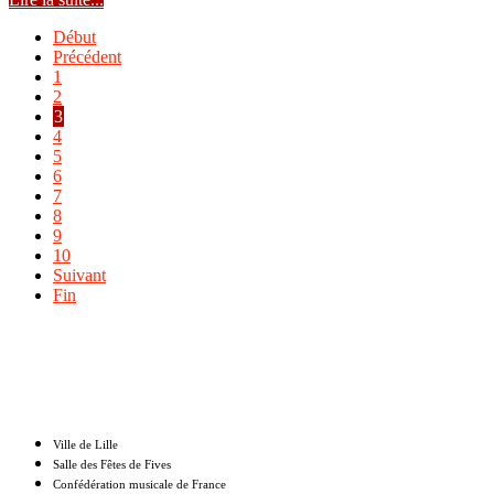
Début
Précédent
1
2
3
4
5
6
7
8
9
10
Suivant
Fin
Nos partenaires
Ville de Lille
Salle des Fêtes de Fives
Confédération musicale de France