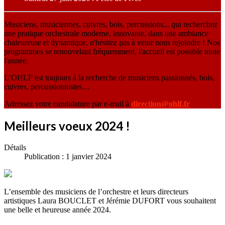
Musiciens, musiciennes, cuivres, bois, percussions... qui recherchez
une pratique orchestrale moderne, innovante, dans une ambiance
chaleureuse et dynamique, n'hésitez pas à venir nous rejoindre ! Nos
programmes se renouvelant fréquemment, l'accueil est possible toute
l'année.
L’OHLF est toujours à la recherche de musiciens passionnés, bois,
cuivres, percussionnistes…
Adressez votre candidature par e-mail à
direction@ohlf.fr
Meilleurs voeux 2024 !
Détails
Publication : 1 janvier 2024
L’ensemble des musiciens de l’orchestre et leurs directeurs
artistiques Laura BOUCLET et Jérémie DUFORT vous souhaitent
une belle et heureuse année 2024.